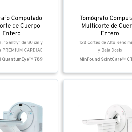
rafo Computado
Tomógrafo Comput
corte de Cuerpo
Multicorte de Cue
Entero
Entero
s, "Gantry" de 80 cm y
128 Cortes de Alto Rendim
is PREMIUM CARDIAC
y Baja Dosis
d QuantumEye™ 789
MinFound ScintCare™ C