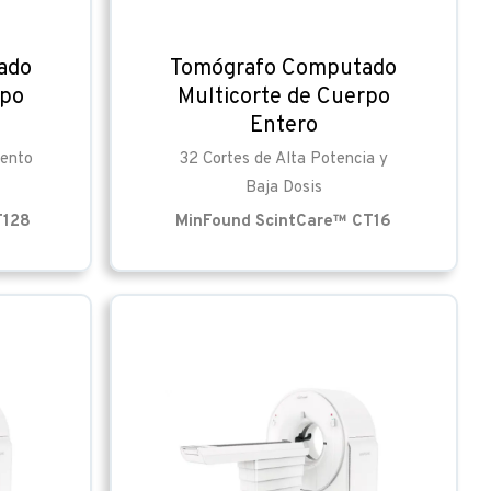
ado
Tomógrafo Computado
rpo
Multicorte de Cuerpo
Entero
iento
32 Cortes de Alta Potencia y
Baja Dosis
T128
MinFound ScintCare™ CT16