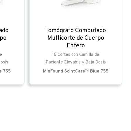
ado
Tomógrafo Computado
rpo
Multicorte de Cuerpo
Entero
e
16 Cortes con Camilla de
Dosis
Paciente Elevable y Baja Dosis
e 755
MinFound ScintCare™ Blue 755