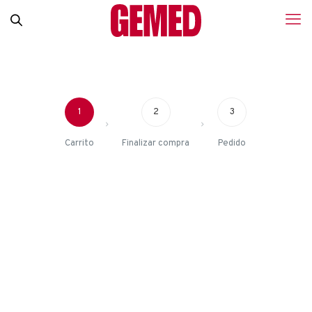
1
2
3
Carrito
Finalizar compra
Pedido